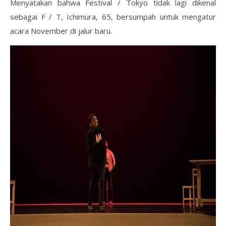
Menyatakan bahwa Festival / Tokyo tidak lagi dikenal
sebagai F / T, Ichimura, 65, bersumpah untuk mengatur
acara November di jalur baru.