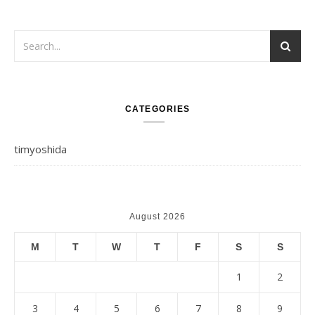
CATEGORIES
timyoshida
August 2026
M
T
W
T
F
S
S
1
2
3
4
5
6
7
8
9