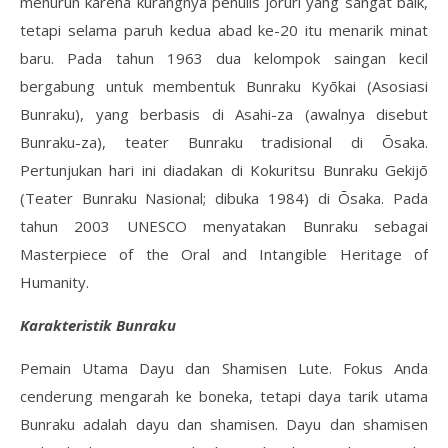
menurun karena kurangnya penulis jōruri yang sangat baik,
tetapi selama paruh kedua abad ke-20 itu menarik minat
baru. Pada tahun 1963 dua kelompok saingan kecil
bergabung untuk membentuk Bunraku Kyōkai (Asosiasi
Bunraku), yang berbasis di Asahi-za (awalnya disebut
Bunraku-za), teater Bunraku tradisional di Ōsaka.
Pertunjukan hari ini diadakan di Kokuritsu Bunraku Gekijō
(Teater Bunraku Nasional; dibuka 1984) di Ōsaka. Pada
tahun 2003 UNESCO menyatakan Bunraku sebagai
Masterpiece of the Oral and Intangible Heritage of
Humanity.
Karakteristik Bunraku
Pemain Utama Dayu dan Shamisen Lute. Fokus Anda
cenderung mengarah ke boneka, tetapi daya tarik utama
Bunraku adalah dayu dan shamisen. Dayu dan shamisen