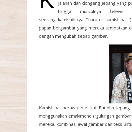
K
jalanan dan dongeng Jepang yang p
hingga munculnya televisi
seorang kamishibaiya (“narator kamishibai 
papan bergambar yang mereka tempatkan di 
dengan mengubah setiap gambar.
Kamishibai berawal dari kuil Buddha Jepan
menggunakan emakimono (“gulungan gambar”) 
mereka, kombinasi awal gambar dan teks unt