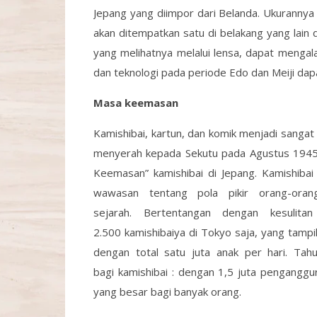
Jepang yang diimpor dari Belanda. Ukurannya 
akan ditempatkan satu di belakang yang lain 
yang melihatnya melalui lensa, dapat mengalam
dan teknologi pada periode Edo dan Meiji da
Masa keemasan
Kamishibai, kartun, dan komik menjadi sanga
menyerah kepada Sekutu pada Agustus 1945 d
Keemasan” kamishibai di Jepang. Kamishibai
wawasan tentang pola pikir orang-ora
sejarah. Bertentangan dengan kesulit
2.500 kamishibaiya di Tokyo saja, yang tampil
dengan total satu juta anak per hari. Ta
bagi kamishibai : dengan 1,5 juta pengangg
yang besar bagi banyak orang.