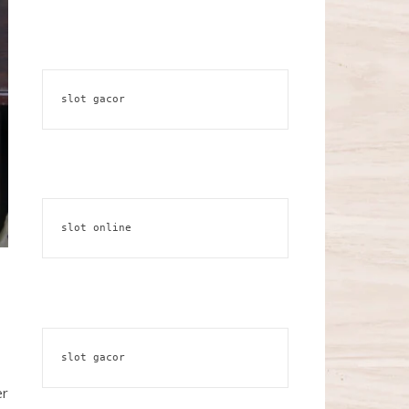
slot gacor
slot online
slot gacor
er