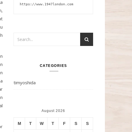
ka
https://www.1947london.com
h,
at
cu
uh
an
an
CATEGORIES
en
ma
timyoshida
ar
an
al
August 2026
M
T
W
T
F
S
S
or