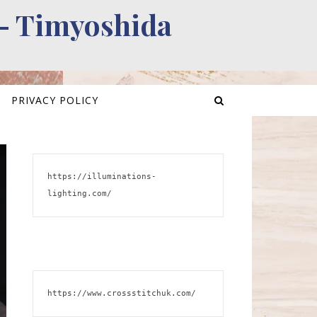
 – Timyoshida
PRIVACY POLICY
https://illuminations-
lighting.com/
https://www.crossstitchuk.com/