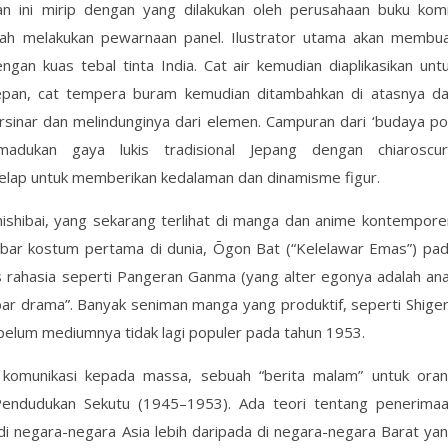
 ini mirip dengan yang dilakukan oleh perusahaan buku kom
sah melakukan pewarnaan panel. Ilustrator utama akan membu
gan kuas tebal tinta India. Cat air kemudian diaplikasikan unt
epan, cat tempera buram kemudian ditambahkan di atasnya d
rsinar dan melindunginya dari elemen. Campuran dari ‘budaya p
adukan gaya lukis tradisional Jepang dengan chiaroscu
gelap untuk memberikan kedalaman dan dinamisme figur.
ishibai, yang sekarang terlihat di manga dan anime kontempore
bar kostum pertama di dunia, Ōgon Bat (“Kelelawar Emas”) pa
s rahasia seperti Pangeran Ganma (yang alter egonya adalah an
bar drama”. Banyak seniman manga yang produktif, seperti Shige
belum mediumnya tidak lagi populer pada tahun 1953.
 komunikasi kepada massa, sebuah “berita malam” untuk ora
ndudukan Sekutu (1945–1953). Ada teori tentang penerima
i negara-negara Asia lebih daripada di negara-negara Barat ya