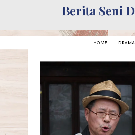
Skip to content
Berita Seni 
HOME
DRAMA 