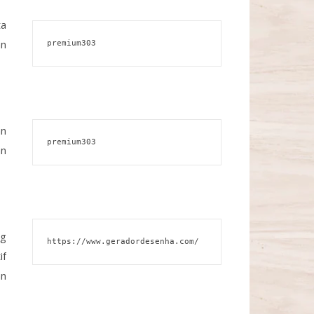
ta
an
premium303
an
premium303
an
ng
https://www.geradordesenha.com/
if
an