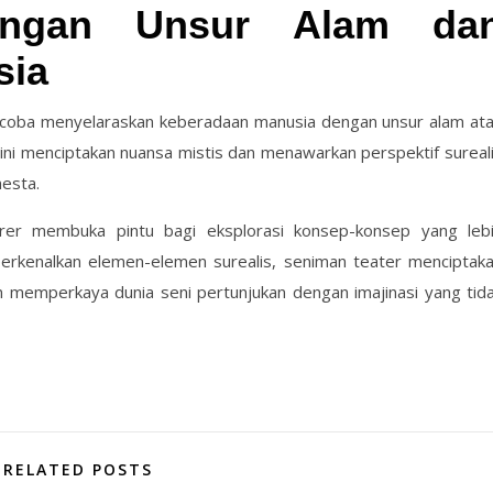
dengan Unsur Alam da
sia
ncoba menyelaraskan keberadaan manusia dengan unsur alam at
ini menciptakan nuansa mistis dan menawarkan perspektif sureal
esta.
rer membuka pintu bagi eksplorasi konsep-konsep yang leb
rkenalkan elemen-elemen surealis, seniman teater menciptak
memperkaya dunia seni pertunjukan dengan imajinasi yang tid
RELATED POSTS