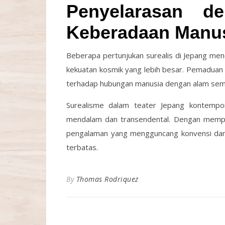
Penyelarasan 
Keberadaan Manu
Beberapa pertunjukan surealis di Jepang me
kekuatan kosmik yang lebih besar. Pemaduan 
terhadap hubungan manusia dengan alam sem
Surealisme dalam teater Jepang kontempo
mendalam dan transendental. Dengan mempe
pengalaman yang mengguncang konvensi dan 
terbatas.
By
Thomas Rodriquez