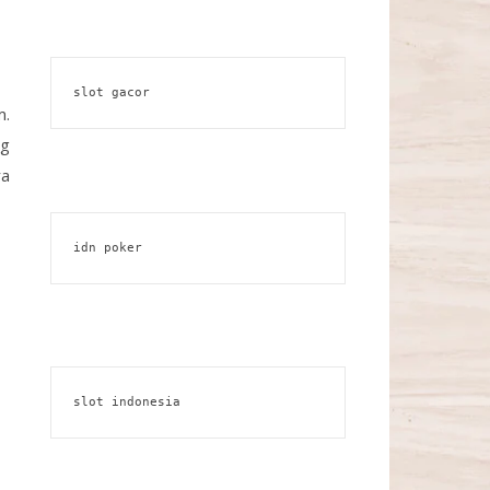
slot gacor
m.
ng
ra
idn poker
slot indonesia