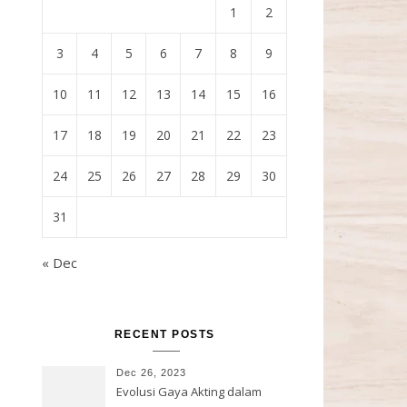
1
2
3
4
5
6
7
8
9
10
11
12
13
14
15
16
17
18
19
20
21
22
23
24
25
26
27
28
29
30
31
« Dec
RECENT POSTS
Dec 26, 2023
Evolusi Gaya Akting dalam