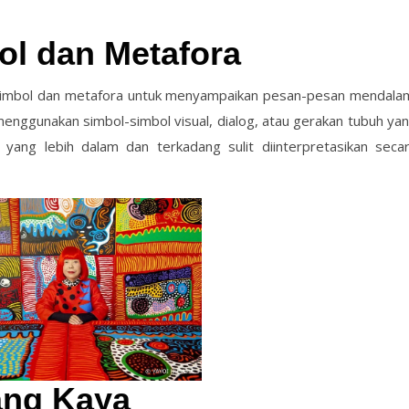
l dan Metafora
-simbol dan metafora untuk menyampaikan pesan-pesan mendala
nggunakan simbol-simbol visual, dialog, atau gerakan tubuh ya
ang lebih dalam dan terkadang sulit diinterpretasikan seca
yang Kaya