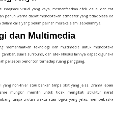
i imajinasi visual yang kaya, memanfaatkan efek visual dan ta
 dan penuh warna dapat menciptakan atmosfer yang tidak biasa d
 dalam cara yang belum pernah mereka alami sebelumnya.
gi dan Multimedia
ang memanfaatkan teknologi dan multimedia untuk menciptak
 gambar, suara surround, dan efek khusus lainnya dapat digunak
ah persepsi penonton terhadap ruang panggung.
si yang non-linier atau bahkan tanpa plot yang jelas. Drama Jepa
sme mungkin memilih untuk tidak mengikuti struktur narat
kembang tanpa urutan waktu atau logika yang jelas, membebask