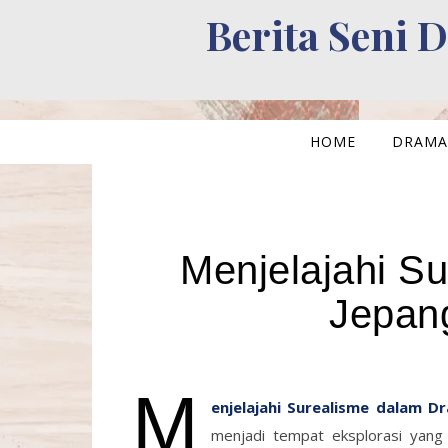
Skip to content
Berita Seni 
HOME
DRAMA 
Menjelajahi S
Jepan
M
enjelajahi Surealisme dalam 
menjadi tempat eksplorasi yang 