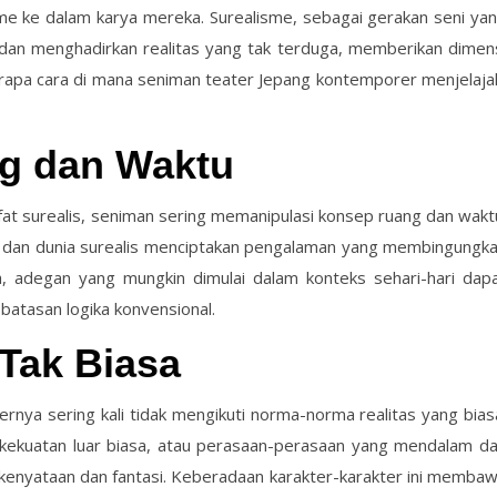
e ke dalam karya mereka. Surealisme, sebagai gerakan seni ya
an menghadirkan realitas yang tak terduga, memberikan dimen
erapa cara di mana seniman teater Jepang kontemporer menjelaja
g dan Waktu
t surealis, seniman sering memanipulasi konsep ruang dan wakt
ta dan dunia surealis menciptakan pengalaman yang membingungk
, adegan yang mungkin dimulai dalam konteks sehari-hari dap
batasan logika konvensional.
 Tak Biasa
ernya sering kali tidak mengikuti norma-norma realitas yang bias
, kekuatan luar biasa, atau perasaan-perasaan yang mendalam d
enyataan dan fantasi. Keberadaan karakter-karakter ini memba