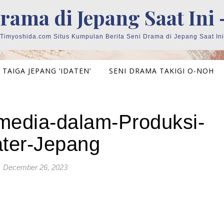
Drama di Jepang Saat Ini
Timyoshida.com Situs Kumpulan Berita Seni Drama di Jepang Saat Ini
TAIGA JEPANG ‘IDATEN’
SENI DRAMA TAKIGI O-NOH
imedia-dalam-Produksi-
ater-Jepang
December 26, 2023