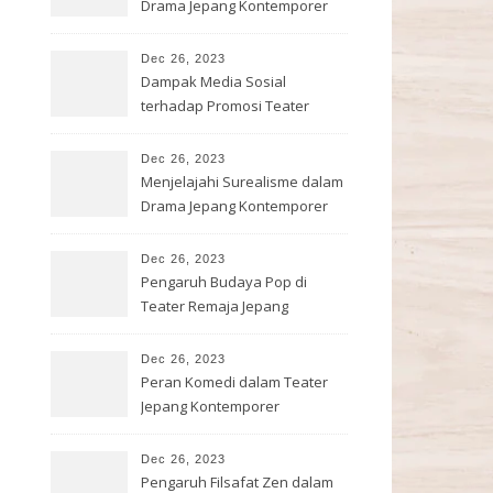
Drama Jepang Kontemporer
Dec 26, 2023
Dampak Media Sosial
terhadap Promosi Teater
Jepang
Dec 26, 2023
Menjelajahi Surealisme dalam
Drama Jepang Kontemporer
Dec 26, 2023
Pengaruh Budaya Pop di
Teater Remaja Jepang
Dec 26, 2023
Peran Komedi dalam Teater
Jepang Kontemporer
Dec 26, 2023
Pengaruh Filsafat Zen dalam