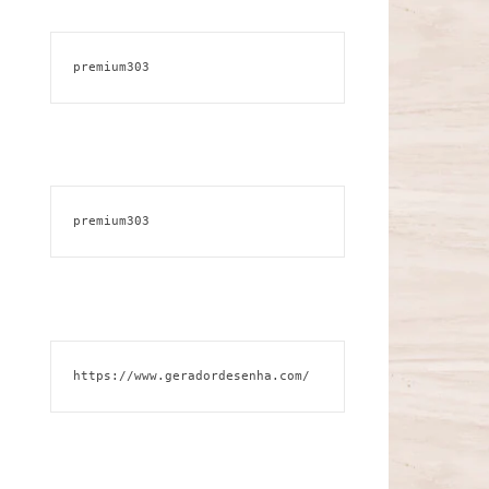
premium303
premium303
https://www.geradordesenha.com/