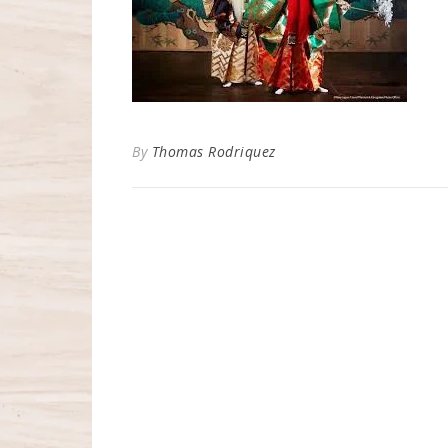
By
Thomas Rodriquez