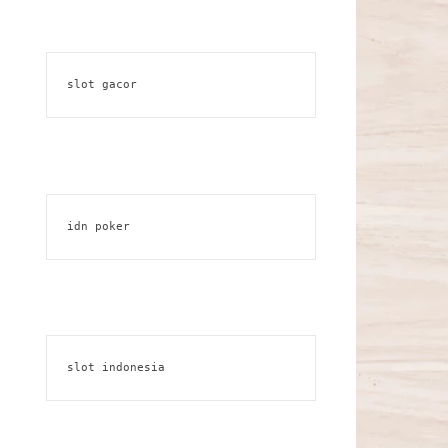
slot gacor
idn poker
slot indonesia